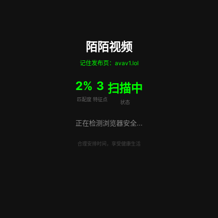
陌陌视频
记住发布页：avav1.lol
9%
12
扫描中
匹配度
特征点
状态
正在检测浏览器安全...
合理安排时间，享受健康生活